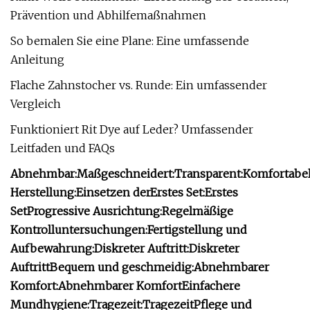
Prävention und Abhilfemaßnahmen
So bemalen Sie eine Plane: Eine umfassende
Anleitung
Flache Zahnstocher vs. Runde: Ein umfassender
Vergleich
Funktioniert Rit Dye auf Leder? Umfassender
Leitfaden und FAQs
Abnehmbar:
Maßgeschneidert:
Transparent:
Komfortabel
Herstellung:
Einsetzen der
Erstes Set
:
Erstes
Set
Progressive Ausrichtung:
Regelmäßige
Kontrolluntersuchungen:
Fertigstellung und
Aufbewahrung:
Diskreter Auftritt
:
Diskreter
Auftritt
Bequem und geschmeidig:
Abnehmbarer
Komfort
:
Abnehmbarer Komfort
Einfachere
Mundhygiene:
Tragezeit
:
Tragezeit
Pflege und